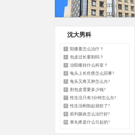
沈大男科
1
阳痿要怎么治疗？
2
包皮过长要割吗？
3
治阳痿挂什么科室？
4
龟头上长疙瘩怎么回事?
5
龟头又疼又肿怎么办?
6
割包皮需要多少钱?
7
性生活只有3分钟怎么办?
8
性生活刚勃起就软了?
9
前列腺炎怎么治疗好?
10
睾丸疼是什么引起的?