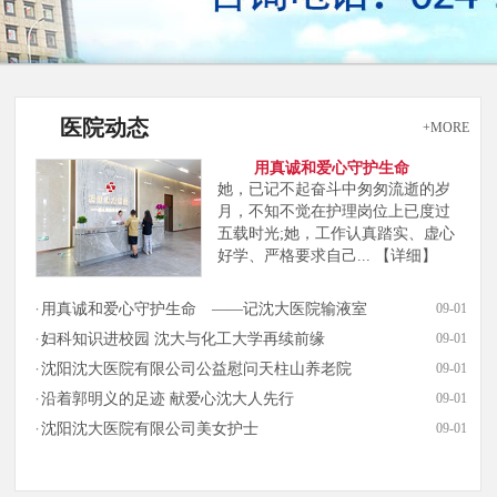
医院动态
+MORE
用真诚和爱心守护生命
她，已记不起奋斗中匆匆流逝的岁
月，不知不觉在护理岗位上已度过
五载时光;她，工作认真踏实、虚心
好学、严格要求自己...
【详细】
用真诚和爱心守护生命 ——记沈大医院输液室
09-01
妇科知识进校园 沈大与化工大学再续前缘
09-01
沈阳沈大医院有限公司公益慰问天柱山养老院
09-01
沿着郭明义的足迹 献爱心沈大人先行
09-01
沈阳沈大医院有限公司美女护士
09-01